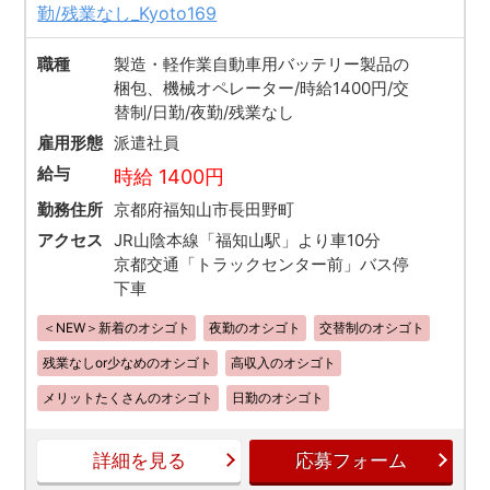
勤/残業なし_Kyoto169
職種
製造・軽作業自動車用バッテリー製品の
梱包、機械オペレーター/時給1400円/交
替制/日勤/夜勤/残業なし
雇用形態
派遣社員
給与
時給 1400円
勤務住所
京都府福知山市長田野町
アクセス
JR山陰本線「福知山駅」より車10分
京都交通「トラックセンター前」バス停
下車
＜NEW＞新着のオシゴト
夜勤のオシゴト
交替制のオシゴト
残業なしor少なめのオシゴト
高収入のオシゴト
メリットたくさんのオシゴト
日勤のオシゴト
詳細を見る
応募フォーム