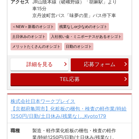
アクセス
JR山陰本線（嵯峨野線）「胡麻駅」より
車15分
京丹波町営バス「味夢の里」バス停下車
＜NEW＞新着のオシゴト
残業なしor少なめのオシゴト
土日休みのオシゴト
入社祝い金・ミニボーナスがあるオシゴト
メリットたくさんのオシゴト
日勤のオシゴト
詳細を見る
応募フォーム
TEL応募
株式会社日本ワークプレイス
【京都府亀岡市】化粧板の梱包・検査の軽作業/時給
1250円/日勤/土日休み/残業なし_Kyoto179
職種
製造・軽作業化粧板の梱包・検査の軽作
業/時給1250円/日勤/土日休み/残業なし