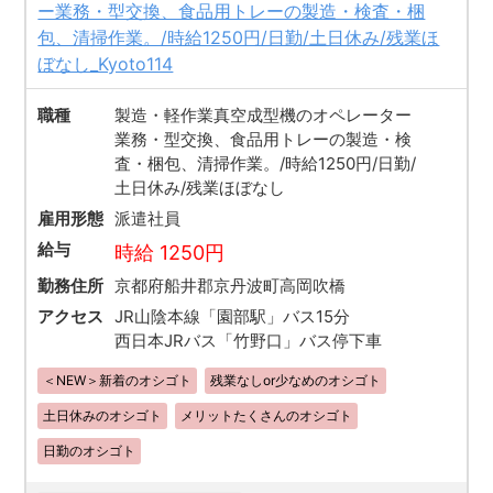
ー業務・型交換、食品用トレーの製造・検査・梱
包、清掃作業。/時給1250円/日勤/土日休み/残業ほ
ぼなし_Kyoto114
職種
製造・軽作業真空成型機のオペレーター
業務・型交換、食品用トレーの製造・検
査・梱包、清掃作業。/時給1250円/日勤/
土日休み/残業ほぼなし
雇用形態
派遣社員
給与
時給 1250円
勤務住所
京都府船井郡京丹波町高岡吹橋
アクセス
JR山陰本線「園部駅」バス15分
西日本JRバス「竹野口」バス停下車
＜NEW＞新着のオシゴト
残業なしor少なめのオシゴト
土日休みのオシゴト
メリットたくさんのオシゴト
日勤のオシゴト