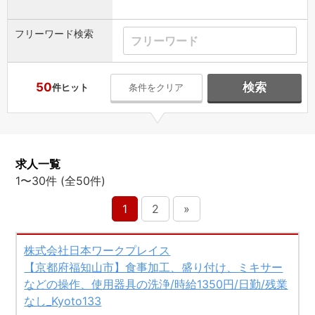
フリーワード検索
50
検索
件ヒット
条件をクリア
求人一覧
1〜30件 (全50件)
1
2
»
株式会社日本ワークプレイス
【京都府福知山市】食事加工、盛り付け、ミキサー
などの操作、使用器具の洗浄/時給1350円/日勤/残業
なし_Kyoto133