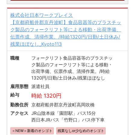
株式会社日本ワークプレイス
【京都府船井郡京丹波町】食品容器等のプラスチッ
ク製品のフォークリフト等による移動・出荷準備、
伝票作成、清掃作業。/時給1320円/日勤/土日休み/
残業ほぼなし_Kyoto113
職種
フォークリフト食品容器等のプラスチッ
ク製品のフォークリフト等による移動・
出荷準備、伝票作成、清掃作業。/時給
1320円/日勤/土日休み/残業ほぼなし
雇用形態
派遣社員
給与
時給 1320円
勤務住所
京都府船井郡京丹波町高岡吹橋
アクセス
JR山陰本線「園部駅」バス15分
西日本JRバス「竹野口」バス停下車
＜NEW＞新着のオシゴト
残業なしor少なめのオシゴト