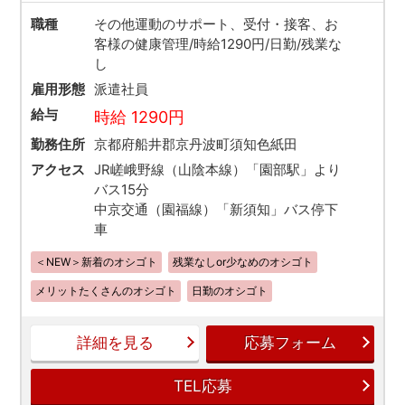
職種
その他運動のサポート、受付・接客、お
客様の健康管理/時給1290円/日勤/残業な
し
雇用形態
派遣社員
給与
時給 1290円
勤務住所
京都府船井郡京丹波町須知色紙田
アクセス
JR嵯峨野線（山陰本線）「園部駅」より
バス15分
中京交通（園福線）「新須知」バス停下
車
＜NEW＞新着のオシゴト
残業なしor少なめのオシゴト
メリットたくさんのオシゴト
日勤のオシゴト
詳細を見る
応募フォーム
TEL応募