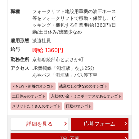
職種
フォークリフト建設用重機の油圧ホース
等をフォークリフトで移動・保管し、ピ
ッキング・梱包する作業/時給1360円/日
勤/土日休み/残業少なめ
雇用形態
派遣社員
給与
時給 1360円
勤務住所
京都府綾部市とよさか町
アクセス
JR舞鶴線「淵垣駅」徒歩25分
あやバス「渕垣駅」バス停下車
＜NEW＞新着のオシゴト
残業なしor少なめのオシゴト
土日休みのオシゴト
入社祝い金・ミニボーナスがあるオシゴト
メリットたくさんのオシゴト
日勤のオシゴト
詳細を見る
応募フォーム
TEL応募