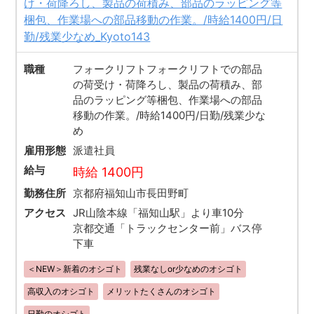
け・荷降ろし、製品の荷積み、部品のラッピング等
梱包、作業場への部品移動の作業。/時給1400円/日
勤/残業少なめ_Kyoto143
職種
フォークリフトフォークリフトでの部品
の荷受け・荷降ろし、製品の荷積み、部
品のラッピング等梱包、作業場への部品
移動の作業。/時給1400円/日勤/残業少な
め
雇用形態
派遣社員
給与
時給 1400円
勤務住所
京都府福知山市長田野町
アクセス
JR山陰本線「福知山駅」より車10分
京都交通「トラックセンター前」バス停
下車
＜NEW＞新着のオシゴト
残業なしor少なめのオシゴト
高収入のオシゴト
メリットたくさんのオシゴト
日勤のオシゴト