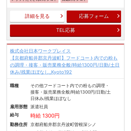
詳細を見る
応募フォーム
TEL応募
株式会社日本ワークプレイス
【京都府船井郡京丹波町】フードコート内での粉も
の調理・接客・販売業務全般/時給1300円/日勤/土日
休み/残業ほぼなし_Kyoto192
職種
その他フードコート内での粉もの調理・
接客・販売業務全般/時給1300円/日勤/土
日休み/残業ほぼなし
雇用形態
派遣社員
給与
時給 1300円
勤務住所
京都府船井郡京丹波町曽根深シノ