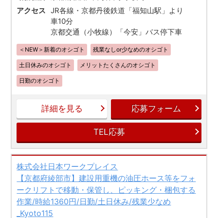
アクセス
JR各線・京都丹後鉄道「福知山駅」より
車10分
京都交通（小牧線）「今安」バス停下車
＜NEW＞新着のオシゴト
残業なしor少なめのオシゴト
土日休みのオシゴト
メリットたくさんのオシゴト
日勤のオシゴト
詳細を見る
応募フォーム
TEL応募
株式会社日本ワークプレイス
【京都府綾部市】建設用重機の油圧ホース等をフォ
ークリフトで移動・保管し、ピッキング・梱包する
作業/時給1360円/日勤/土日休み/残業少なめ
_Kyoto115