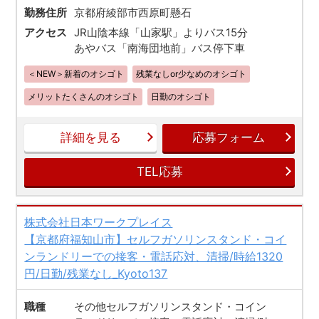
勤務住所
京都府綾部市西原町懸石
アクセス
JR山陰本線「山家駅」よりバス15分
あやバス「南海団地前」バス停下車
＜NEW＞新着のオシゴト
残業なしor少なめのオシゴト
メリットたくさんのオシゴト
日勤のオシゴト
詳細を見る
応募フォーム
TEL応募
株式会社日本ワークプレイス
【京都府福知山市】セルフガソリンスタンド・コイ
ンランドリーでの接客・電話応対、清掃/時給1320
円/日勤/残業なし_Kyoto137
職種
その他セルフガソリンスタンド・コイン