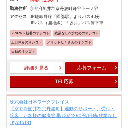
勤務住所
京都府船井郡京丹波町鎌谷下一ノ谷
アクセス
JR嵯峨野線「園部駅」よりバス40分
JRバス（園福線）「坂井」バス停下車
＜NEW＞新着のオシゴト
残業なしor少なめのオシゴト
土日休みのオシゴト
メリットたくさんのオシゴト
日勤のオシゴト
詳細を見る
応募フォーム
TEL応募
株式会社日本ワークプレイス
【京都府船井郡京丹波町】運動のサポート、受付・
接客、お客様の健康管理/時給1290円/日勤/残業なし
_Kyoto181