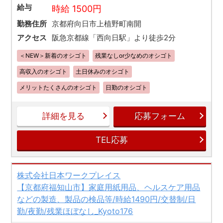
給与
時給 1500円
勤務住所
京都府向日市上植野町南開
アクセス
阪急京都線「西向日駅」より徒歩2分
＜NEW＞新着のオシゴト
残業なしor少なめのオシゴト
高収入のオシゴト
土日休みのオシゴト
メリットたくさんのオシゴト
日勤のオシゴト
詳細を見る
応募フォーム
TEL応募
株式会社日本ワークプレイス
【京都府福知山市】家庭用紙用品、ヘルスケア用品
などの製造、製品の検品等/時給1490円/交替制/日
勤/夜勤/残業ほぼなし_Kyoto176