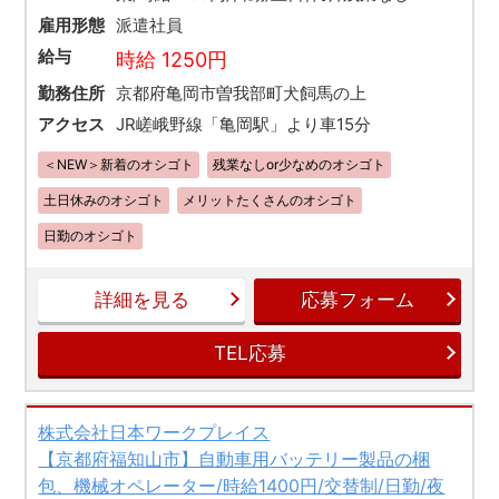
雇用形態
派遣社員
給与
時給 1250円
勤務住所
京都府亀岡市曽我部町犬飼馬の上
アクセス
JR嵯峨野線「亀岡駅」より車15分
＜NEW＞新着のオシゴト
残業なしor少なめのオシゴト
土日休みのオシゴト
メリットたくさんのオシゴト
日勤のオシゴト
詳細を見る
応募フォーム
TEL応募
株式会社日本ワークプレイス
【京都府福知山市】自動車用バッテリー製品の梱
包、機械オペレーター/時給1400円/交替制/日勤/夜