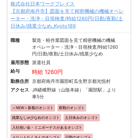
株式会社日本ワークプレイス
【京都府南丹市】図面を見て精密機械の機械オペレ
ーター・洗浄・目視検査/時給1260円/日勤/夜勤/土
日休み/残業少なめ_Kyoto189
職種
製造・軽作業図面を見て精密機械の機械
オペレーター・洗浄・目視検査/時給1260
円/日勤/夜勤/土日休み/残業少なめ
雇用形態
派遣社員
給与
時給 1260円
勤務住所
京都府南丹市園部町瓜生野京都光悦村
アクセス
JR嵯峨野線（山陰本線）「園部駅」より
車5分
＜NEW＞新着のオシゴト
夜勤のオシゴト
残業なしor少なめのオシゴト
土日休みのオシゴト
入社祝い金・ミニボーナスがあるオシゴト
メリットたくさんのオシゴト
日勤のオシゴト