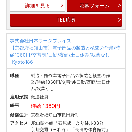
詳細を見る
応募フォーム
TEL応募
株式会社日本ワークプレイス
【京都府福知山市】電子部品の製造と検査の作業/時
給1360円/交替制/日勤/夜勤/土日休み/残業なし
_Kyoto186
職種
製造・軽作業電子部品の製造と検査の作
業/時給1360円/交替制/日勤/夜勤/土日休
み/残業なし
雇用形態
派遣社員
給与
時給 1360円
勤務住所
京都府福知山市長田野町
アクセス
JR山陰本線「石原駅」より徒歩38分
京都交通（三和線）「長田野体育館前」