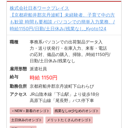
株式会社日本ワークプレイス
【京都府船井郡京丹波町】未経験者、子育て中の方
も歓迎 時間も要相談 パソコンでの簡単入力業務、/
時給1150円/日勤/土日休み/残業なし_Kyoto124
職種
事務系パソコンでの出荷製品データ入
力・送り状発行・在庫入力、来客・電話
の応対、備品の購入、掃除。/時給1150円/
日勤/土日休み/残業なし
雇用形態
派遣社員
給与
時給 1150円
勤務住所
京都府船井郡京丹波町下山わらび
アクセス
JR山陰本線「下山駅」より徒歩18分
高原下山線「尾長野」バス停下車
＜NEW＞新着のオシゴト
残業なしor少なめのオシゴト
土日休みのオシゴト
メリットたくさんのオシゴト