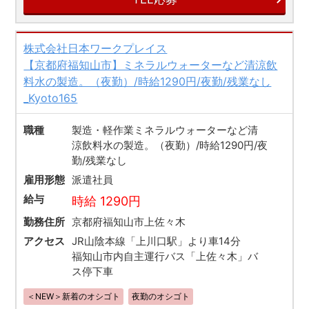
株式会社日本ワークプレイス
【京都府福知山市】ミネラルウォーターなど清涼飲
料水の製造。（夜勤）/時給1290円/夜勤/残業なし
_Kyoto165
職種
製造・軽作業ミネラルウォーターなど清
涼飲料水の製造。（夜勤）/時給1290円/夜
勤/残業なし
雇用形態
派遣社員
給与
時給 1290円
勤務住所
京都府福知山市上佐々木
アクセス
JR山陰本線「上川口駅」より車14分
福知山市内自主運行バス「上佐々木」バ
ス停下車
＜NEW＞新着のオシゴト
夜勤のオシゴト