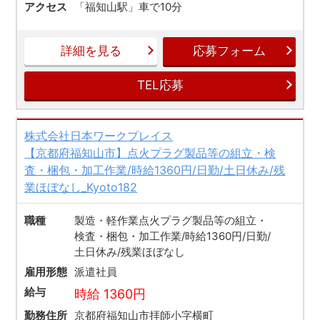
アクセス
「福知山駅」車で10分
詳細を見る
応募フォーム
TEL応募
株式会社日本ワークプレイス
【京都府福知山市】点火プラグ製品等の組立・検
査・梱包・加工作業/時給1360円/日勤/土日休み/残
業ほぼなし_Kyoto182
職種
製造・軽作業点火プラグ製品等の組立・
検査・梱包・加工作業/時給1360円/日勤/
土日休み/残業ほぼなし
雇用形態
派遣社員
給与
時給 1360円
勤務住所
京都府福知山市拝師小字横町