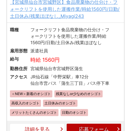
【宮城県仙台市宮城野区】食品廃棄物の仕分け・フ
ォークリフトを使用した運搬作業/時給1560円/日勤/
土日休み/残業ほぼなし_Miyagi243
職種
フォークリフト食品廃棄物の仕分け・フ
ォークリフトを使用した運搬作業/時給
1560円/日勤/土日休み/残業ほぼなし
雇用形態
派遣社員
給与
時給 1560円
勤務住所
宮城県仙台市宮城野区蒲生
アクセス
JR仙石線「中野栄駅」車12分
仙台市営バス「蒲生三丁目」バス停下車
＜NEW＞新着のオシゴト
残業なしor少なめのオシゴト
高収入のオシゴト
土日休みのオシゴト
メリットたくさんのオシゴト
日勤のオシゴト
詳細を見る
応募フォーム