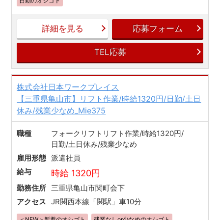
日勤のオシゴト
詳細を見る
応募フォーム
TEL応募
株式会社日本ワークプレイス
【三重県亀山市】リフト作業/時給1320円/日勤/土日
休み/残業少なめ_Mie375
職種
フォークリフトリフト作業/時給1320円/
日勤/土日休み/残業少なめ
雇用形態
派遣社員
給与
時給 1320円
勤務住所
三重県亀山市関町会下
アクセス
JR関西本線「関駅」車10分
＜NEW＞新着のオシゴト
残業なしor少なめのオシゴト