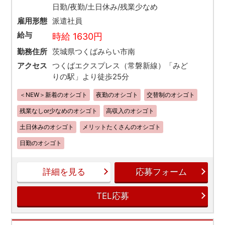
日勤/夜勤/土日休み/残業少なめ
雇用形態
派遣社員
給与
時給 1630円
勤務住所
茨城県つくばみらい市南
アクセス
つくばエクスプレス（常磐新線）「みど
りの駅」より徒歩25分
＜NEW＞新着のオシゴト
夜勤のオシゴト
交替制のオシゴト
残業なしor少なめのオシゴト
高収入のオシゴト
土日休みのオシゴト
メリットたくさんのオシゴト
日勤のオシゴト
詳細を見る
応募フォーム
TEL応募