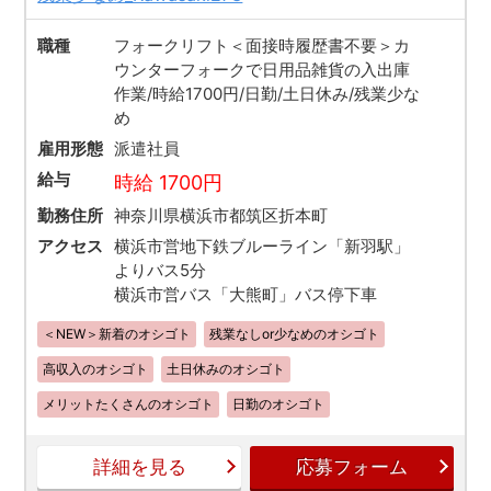
職種
フォークリフト＜面接時履歴書不要＞カ
ウンターフォークで日用品雑貨の入出庫
作業/時給1700円/日勤/土日休み/残業少な
め
雇用形態
派遣社員
給与
時給 1700円
勤務住所
神奈川県横浜市都筑区折本町
アクセス
横浜市営地下鉄ブルーライン「新羽駅」
よりバス5分
横浜市営バス「大熊町」バス停下車
＜NEW＞新着のオシゴト
残業なしor少なめのオシゴト
高収入のオシゴト
土日休みのオシゴト
メリットたくさんのオシゴト
日勤のオシゴト
詳細を見る
応募フォーム