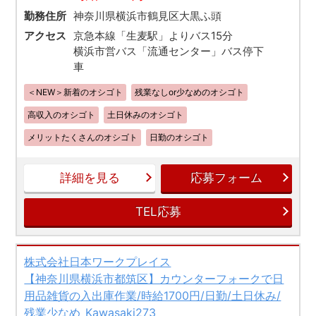
勤務住所
神奈川県横浜市鶴見区大黒ふ頭
アクセス
京急本線「生麦駅」よりバス15分
横浜市営バス「流通センター」バス停下
車
＜NEW＞新着のオシゴト
残業なしor少なめのオシゴト
高収入のオシゴト
土日休みのオシゴト
メリットたくさんのオシゴト
日勤のオシゴト
詳細を見る
応募フォーム
TEL応募
株式会社日本ワークプレイス
【神奈川県横浜市都筑区】カウンターフォークで日
用品雑貨の入出庫作業/時給1700円/日勤/土日休み/
残業少なめ_Kawasaki273