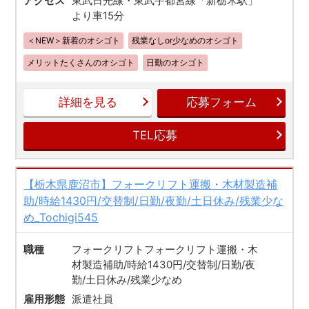
アクセス
東武日光線・東武宇都宮線「新栃木駅」
より車15分
＜NEW＞新着のオシゴト
残業なしor少なめのオシゴト
メリットたくさんのオシゴト
日勤のオシゴト
詳細を見る
応募フォーム
TEL応募
【栃木県鹿沼市】フォークリフト運搬・木材製造補
助/時給1430円/交替制/日勤/夜勤/土日休み/残業少な
め_Tochigi545
職種
フォークリフトフォークリフト運搬・木
材製造補助/時給1430円/交替制/日勤/夜
勤/土日休み/残業少なめ
雇用形態
派遣社員