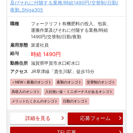
及びそれに付随する業務/時給1490円/交替制/日勤/
夜勤_Shiga305
職種
フォークリフト有機肥料の投入、包装、
運搬作業及びそれに付随する業務/時給
1490円/交替制/日勤/夜勤
雇用形態
派遣社員
給与
時給 1490円
勤務住所
滋賀県甲賀市水口町水口
アクセス
JR草津線「貴生川駅」徒歩15分
＜NEW＞新着のオシゴト
夜勤のオシゴト
交替制のオシゴト
高収入のオシゴト
入社祝い金・ミニボーナスがあるオシゴト
メリットたくさんのオシゴト
日勤のオシゴト
詳細を見る
応募フォーム
TEL応募