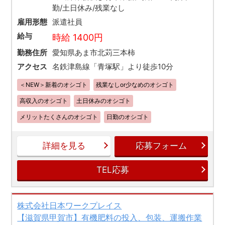
勤/土日休み/残業なし
雇用形態
派遣社員
給与
時給 1400円
勤務住所
愛知県あま市北苅三本柿
アクセス
名鉄津島線「青塚駅」より徒歩10分
＜NEW＞新着のオシゴト
残業なしor少なめのオシゴト
高収入のオシゴト
土日休みのオシゴト
メリットたくさんのオシゴト
日勤のオシゴト
詳細を見る
応募フォーム
TEL応募
株式会社日本ワークプレイス
【滋賀県甲賀市】有機肥料の投入、包装、運搬作業