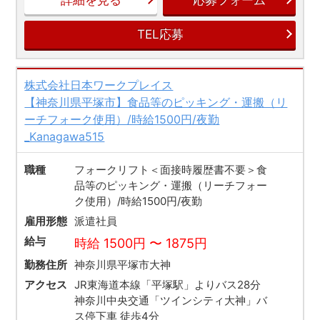
詳細を見る
応募フォーム
TEL応募
株式会社日本ワークプレイス
【神奈川県平塚市】食品等のピッキング・運搬（リ
ーチフォーク使用）/時給1500円/夜勤
_Kanagawa515
職種
フォークリフト＜面接時履歴書不要＞食
品等のピッキング・運搬（リーチフォー
ク使用）/時給1500円/夜勤
雇用形態
派遣社員
給与
時給 1500円 〜 1875円
勤務住所
神奈川県平塚市大神
アクセス
JR東海道本線「平塚駅」よりバス28分
神奈川中央交通「ツインシティ大神」バ
ス停下車 徒歩4分