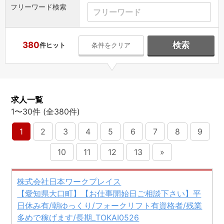
フリーワード検索
380
検索
件ヒット
条件をクリア
求人一覧
1〜30件 (全380件)
1
2
3
4
5
6
7
8
9
10
11
12
13
»
株式会社日本ワークプレイス
【愛知県大口町】【お仕事開始日ご相談下さい】平
日休み有/朝ゆっくり/フォークリフト有資格者/残業
多めで稼げます/長期_TOKAI0526