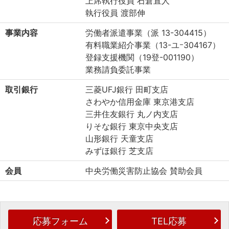
上席執行役員 石倉直人
執行役員 渡部伸
事業内容
労働者派遣事業（派 13-304415）
有料職業紹介事業（13-ユｰ304167）
登録支援機関（19登-001190）
業務請負委託事業
取引銀行
三菱UFJ銀行 田町支店
さわやか信用金庫 東京港支店
三井住友銀行 丸ノ内支店
りそな銀行 東京中央支店
山形銀行 天童支店
みずほ銀行 芝支店
会員
中央労働災害防止協会 賛助会員
応募フォーム
TEL応募