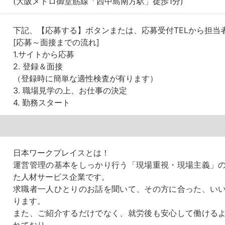
(大阪メトロ御堂筋線「西中島南方駅」徒歩1分)
下記、【応募する】ボタンまたは、応募受付TELから担当
[応募～面接までの流れ]
1.サイトから応募
2. 登録＆面接
（登録時に簡単な適性検査が有ります）
3. 職場見学の上、お仕事の決定
4. 勤務スタート
日本ワークプレイスとは！
運営管理の基本をしっかり行う「現場重視・現場主義」
た人材サービス企業です。
求職者一人ひとりのお話を聞いて、その方に合った、い
ります。
また、ご紹介するだけでなく、就労後も安心して働ける
れており