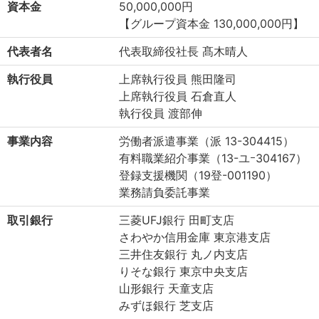
資本金
50,000,000円
【グループ資本金 130,000,000円】
代表者名
代表取締役社長 髙木晴人
執行役員
上席執行役員 熊田隆司
上席執行役員 石倉直人
執行役員 渡部伸
事業内容
労働者派遣事業（派 13-304415）
有料職業紹介事業（13-ユｰ304167）
登録支援機関（19登-001190）
業務請負委託事業
取引銀行
三菱UFJ銀行 田町支店
さわやか信用金庫 東京港支店
三井住友銀行 丸ノ内支店
りそな銀行 東京中央支店
山形銀行 天童支店
みずほ銀行 芝支店