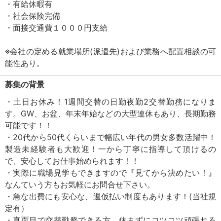
・有給休暇有
・社会保険完備
・面接交通費１０００円支給
※会社の定める就業場所(派遣先)および業務へ配置相談の可
能性あり。
募集の背景
・土日お休み！1週間交替の日勤夜勤2交替勤務になりま
す。GW、お盆、年末年始などの大型連休もあり、長期勤務
可能です！！
・20代から50代くらいまで幅広い年代の男女多数活躍中！
製造未経験者も大歓迎！一から丁寧に指導して頂けるの
で、安心してお仕事始められます！！
・実際に職場見学もできますので『見てから決めたい！』
なんていう方もお気軽にお問合せ下さい。
・急な出費にも安心な、週仮払い制度もあります！(当社規
定有）
・真面目で交替勤務できる方、休まずにコツコツ頑張れる