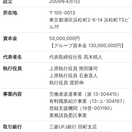
設立
2009年4月1日
所在地
〒105ｰ0013
東京都港区浜松町2-8-14 浜松町TSビ
ル7F
資本金
50,000,000円
【グループ資本金 130,000,000円】
代表者名
代表取締役社長 髙木晴人
執行役員
上席執行役員 熊田隆司
上席執行役員 石倉直人
執行役員 渡部伸
事業内容
労働者派遣事業（派 13-304415）
有料職業紹介事業（13-ユｰ304167）
登録支援機関（19登-001190）
業務請負委託事業
取引銀行
三菱UFJ銀行 田町支店