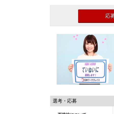
応
選考・応募