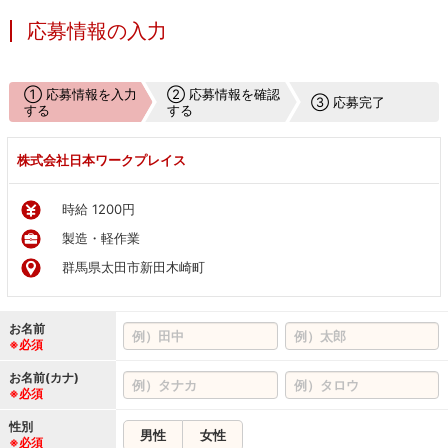
応募情報の入力
① 応募情報を入力
② 応募情報を確認
③ 応募完了
する
する
株式会社日本ワークプレイス
時給 1200円
製造・軽作業
群馬県太田市新田木崎町
お名前
※必須
お名前(カナ)
※必須
性別
男性
女性
※必須