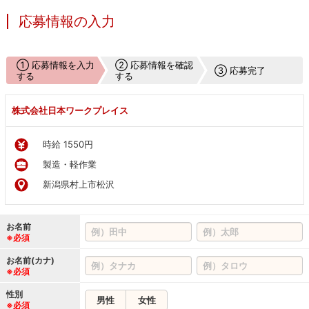
応募情報の入力
① 応募情報を入力
② 応募情報を確認
③ 応募完了
する
する
株式会社日本ワークプレイス
時給 1550円
製造・軽作業
新潟県村上市松沢
お名前
※必須
お名前(カナ)
※必須
性別
男性
女性
※必須