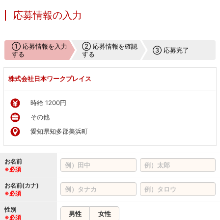
応募情報の入力
① 応募情報を入力
② 応募情報を確認
③ 応募完了
する
する
株式会社日本ワークプレイス
時給 1200円
その他
愛知県知多郡美浜町
お名前
※必須
お名前(カナ)
※必須
性別
男性
女性
※必須