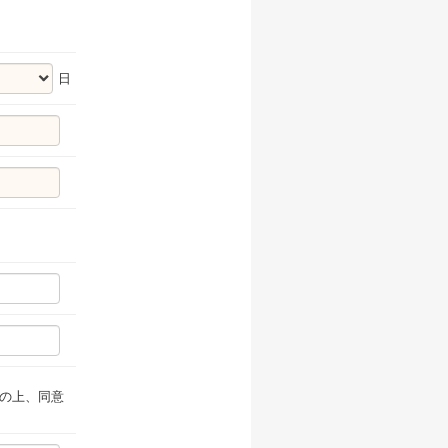
日
の上、同意