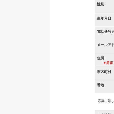
性別
生年月日
電話番号
メールア
住所
※必須
市区町村
番地
応募に際し