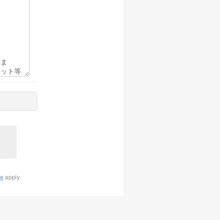
ce
apply.