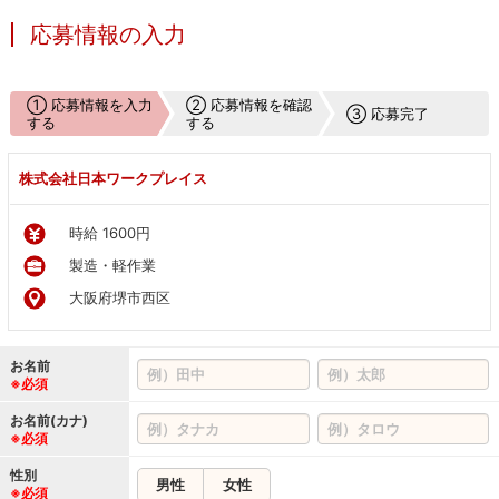
応募情報の入力
① 応募情報を入力
② 応募情報を確認
③ 応募完了
する
する
株式会社日本ワークプレイス
時給 1600円
製造・軽作業
大阪府堺市西区
お名前
※必須
お名前(カナ)
※必須
性別
男性
女性
※必須