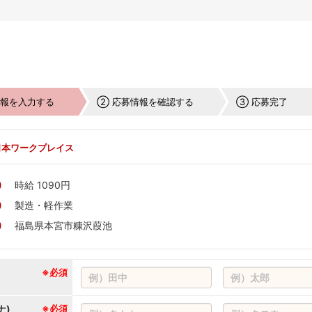
情報を入力する
② 応募情報を確認する
③ 応募完了
日本ワークプレイス
時給 1090円
製造・軽作業
福島県本宮市糠沢葭池
※必須
ナ)
※必須