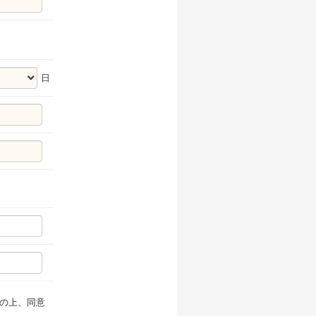
日
の上、同意