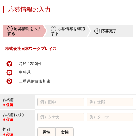
応募情報の入力
① 応募情報を入力
② 応募情報を確認
③ 応募完了
する
する
株式会社日本ワークプレイス
時給 1250円
事務系
三重県伊賀市川東
お名前
※必須
お名前(カナ)
※必須
性別
男性
女性
※必須