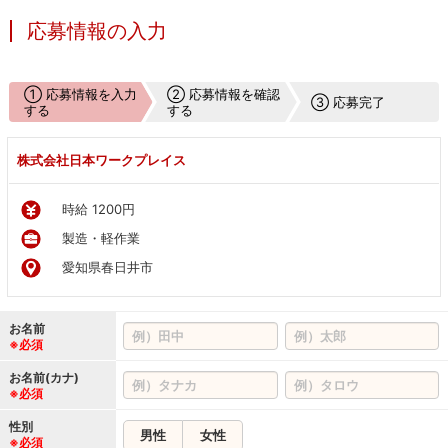
応募情報の入力
① 応募情報を入力
② 応募情報を確認
③ 応募完了
する
する
株式会社日本ワークプレイス
時給 1200円
製造・軽作業
愛知県春日井市
お名前
※必須
お名前(カナ)
※必須
性別
男性
女性
※必須