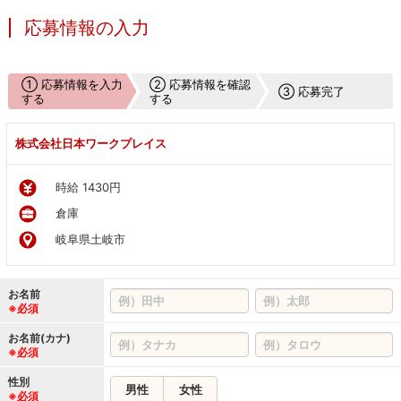
応募情報の入力
① 応募情報を入力
② 応募情報を確認
③ 応募完了
する
する
株式会社日本ワークプレイス
時給 1430円
倉庫
岐阜県土岐市
お名前
※必須
お名前(カナ)
※必須
性別
男性
女性
※必須