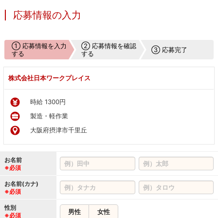
応募情報の入力
① 応募情報を入力
② 応募情報を確認
③ 応募完了
する
する
株式会社日本ワークプレイス
時給 1300円
製造・軽作業
大阪府摂津市千里丘
お名前
※必須
お名前(カナ)
※必須
性別
男性
女性
※必須