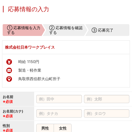
応募情報の入力
① 応募情報を入力
② 応募情報を確認
③ 応募完了
する
する
株式会社日本ワークプレイス
時給 1150円
製造・軽作業
鳥取県西伯郡大山町所子
お名前
※必須
お名前(カナ)
※必須
性別
男性
女性
※必須